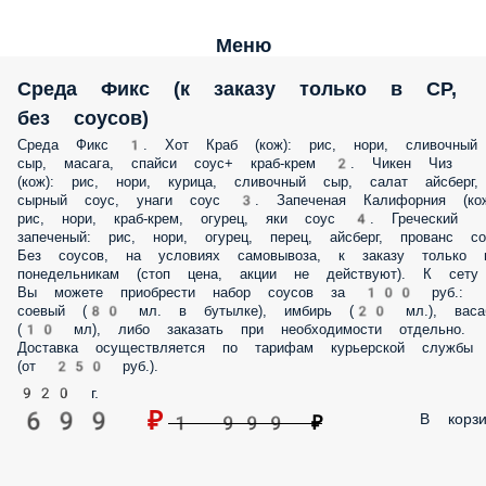
Меню
Среда Фикс (к заказу только в СР,
без соусов)
Среда Фикс 1. Хот Краб (кож): рис, нори, сливочный
сыр, масага, спайси соус+ краб-крем 2. Чикен Чиз
(кож): рис, нори, курица, сливочный сыр, салат айсберг,
сырный соус, унаги соус 3. Запеченая Калифорния (кож
рис, нори, краб-крем, огурец, яки соус 4. Греческий
запеченый: рис, нори, огурец, перец, айсберг, прованс со
Без соусов, на условиях самовывоза, к заказу только 
понедельникам (стоп цена, акции не действуют). К сету
Вы можете приобрести набор соусов за 100 руб.:
соевый (80 мл. в бутылке), имбирь (20 мл.), васа
(10 мл), либо заказать при необходимости отдельно.
Доставка осуществляется по тарифам курьерской службы
(от 250 руб.).
920 г.
699 ₽
В корзи
1 999 ₽